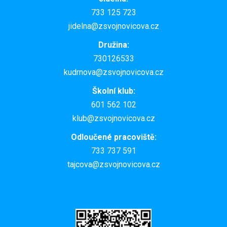
733 125 723
jidelna@zsvojnovicova.cz
Družina:
730126533
kudrnova@zsvojnovicova.cz
Školní klub:
601 562 102
klub@zsvojnovicova.cz
Odloučené pracoviště:
733 737 591
tajcova@zsvojnovicova.cz