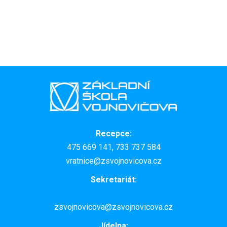
Recepce:
475 669 141, 733 737 584
vratnice@zsvojnovicova.cz
Sekretariát:
zsvojnovicova@zsvojnovicova.cz
Jídelna: