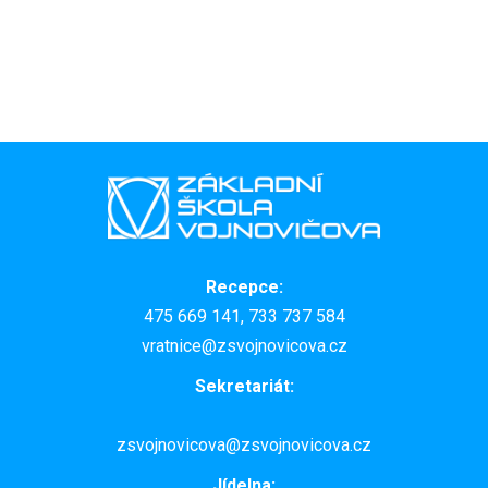
Recepce:
475 669 141, 733 737 584
vratnice@zsvojnovicova.cz
Sekretariát:
zsvojnovicova@zsvojnovicova.cz
Jídelna: