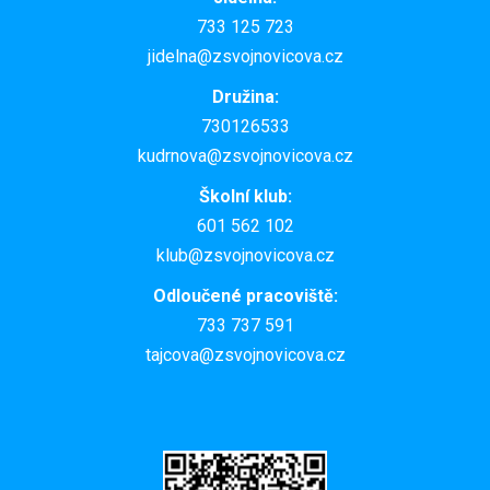
733 125 723
jidelna@zsvojnovicova.cz
Družina:
730126533
kudrnova@zsvojnovicova.cz
Školní klub:
601 562 102
klub@zsvojnovicova.cz
Odloučené pracoviště:
733 737 591
tajcova@zsvojnovicova.cz