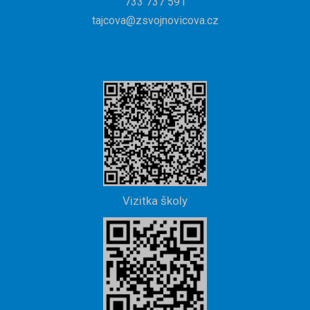
733 737 591
tajcova@zsvojnovicova.cz
Vizitka školy