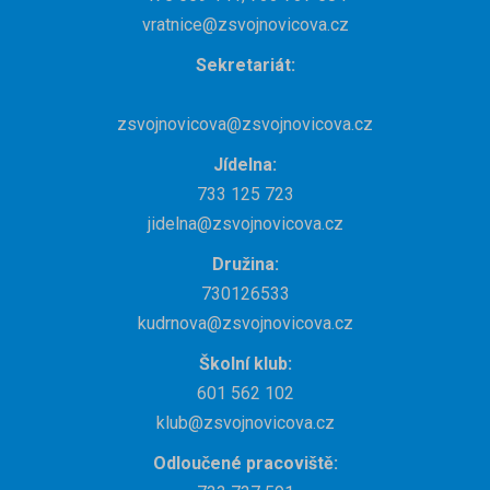
vratnice@zsvojnovicova.cz
Sekretariát:
zsvojnovicova@zsvojnovicova.cz
Jídelna:
733 125 723
jidelna@zsvojnovicova.cz
Družina:
730126533
kudrnova@zsvojnovicova.cz
Školní klub:
601 562 102
klub@zsvojnovicova.cz
Odloučené pracoviště: