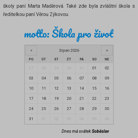
školy paní Marta Maděrová. Také zde byla zvláštní škola s
ředitelkou paní Věrou Zýkovou.
<
Srpen 2026
>
PO
ÚT
ST
ČT
PÁ
SO
NE
27
28
29
30
31
01
02
03
04
05
06
07
08
09
10
11
12
13
14
15
16
17
18
19
20
21
22
23
24
25
26
27
28
29
30
31
01
02
03
04
05
06
Dnes má svátek
Soběslav