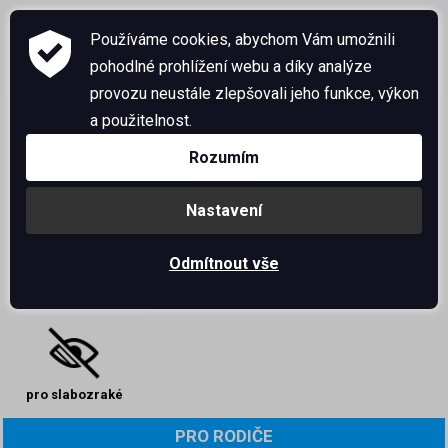
Používáme cookies, abychom Vám umožnili
pohodlné prohlížení webu a díky analýze
provozu neustále zlepšovali jeho funkce, výkon
a použitelnost.
Rozumím
instagram
bakaláři
office 365
Nastavení
Odmítnout vše
kontakty
družina
jídelna
pro slabozraké
PRO RODIČE