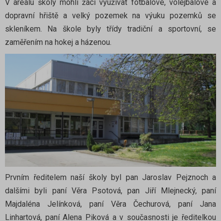
V areálu školy mohli žáci využívat fotbalové, volejbalové a
dopravní hřiště a velký pozemek na výuku pozemků se
skleníkem. Na škole byly třídy tradiční a sportovní, se
zaměřením na hokej a házenou.
Prvním ředitelem naší školy byl pan Jaroslav Pejznoch a
dalšími byli paní Věra Psotová, pan Jiří Mlejnecký, paní
Majdaléna Jelínková, paní Věra Čechurová, paní Jana
Linhartová, paní Alena Piková a v současnosti je ředitelkou