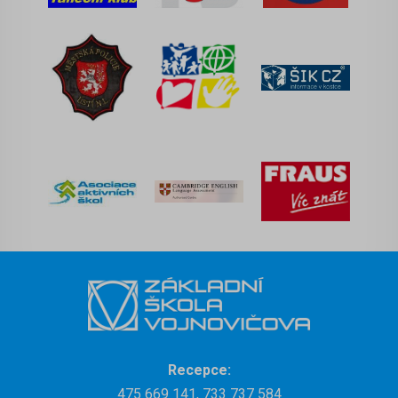
Recepce:
475 669 141, 733 737 584