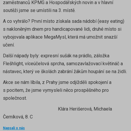
zaměstnanců KPMG a Hospodářských novin a v hlavní
soutěži jsme se umístili na 3. místě.
A co vyhrálo? První místo získala sada nádobí (easy eating)
s nakloněným dnem pro handicapované lidi, druhé místo si
vybojovala aplikace MegaMysl, která má umožnit snazší
učení.
Další nápady byly: expresní sušák na prádlo, záložka
Flešhlight, víceúčelová sprcha, samozavlažovací květináč a
nástavec, který ve školách zabrání žákům houpání se na židli.
Akce se nám líbila, z Prahy jsme odjížděli spokojení a
s pocitem, že jsme vymysleli něco prospěšného pro
společnost.
Klára Herišerová, Michaela
Černíková, 8. C
Napsali o nás