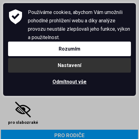
Používáme cookies, abychom Vám umožnili
pohodlné prohlížení webu a díky analýze
provozu neustále zlepšovali jeho funkce, výkon
a použitelnost.
Rozumím
instagram
bakaláři
office 365
Nastavení
Odmítnout vše
kontakty
družina
jídelna
pro slabozraké
PRO RODIČE