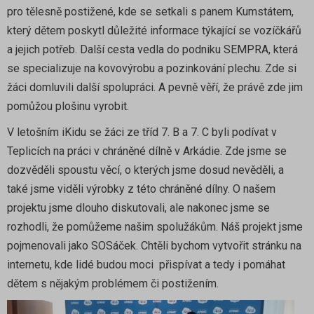
pro tělesně postižené, kde se setkali s panem Kumstátem,
který dětem poskytl důležité informace týkající se vozíčkářů
a jejich potřeb. Další cesta vedla do podniku SEMPRA, která
se specializuje na kovovýrobu a pozinkování plechu. Zde si
žáci domluvili další spolupráci. A pevně věří, že právě zde jim
pomůžou plošinu vyrobit.
V letošním iKidu se žáci ze tříd 7. B a 7. C byli podívat v
Teplicích na práci v chráněné dílně v Arkádie. Zde jsme se
dozvěděli spoustu věcí, o kterých jsme dosud nevěděli, a
také jsme viděli výrobky z této chráněné dílny. O našem
projektu jsme dlouho diskutovali, ale nakonec jsme se
rozhodli, že pomůžeme našim spolužákům. Náš projekt jsme
pojmenovali jako SOSáček. Chtěli bychom vytvořit stránku na
internetu, kde lidé budou moci přispívat a tedy i pomáhat
dětem s nějakým problémem či postižením.