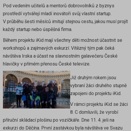
Pod vedením učitelů a mentorů dobrovolníků z byznys
prostředí vytvářejí mladí inovátoři svůj vlastní startup.
V průběhu šesti měsíců imitují stejnou cestu, jakou musí projít
každý startup nebo úspěšná firma.
Během projektu iKid mají všechny děti možnost účastnit se
workshopů a zajímavých exkurzí. Vítězný tým pak čeká
návštěva Irska a účast na slavnostním galavečeru České
hlavičky v přímém přenosu České televize.
Již druhým rokem jsou
vybraní žáci druhého stupně
zapojeni do projektu iKid.
V rámci projektu iKid se žáci
8. C domluvili, že vyrobí
příruční skládací plošinu po vozíčkáře. Dne 11. 4. jeli na
exkurzi do Děčína. První zastávkou byla návštěva ve Svazu