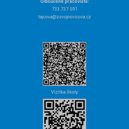
Odloučené pracoviště:
733 737 591
tajcova@zsvojnovicova.cz
Vizitka školy