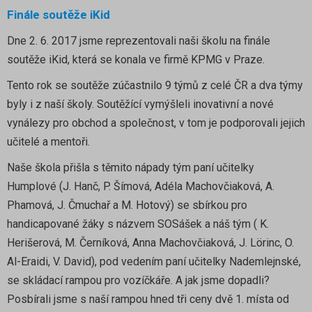
Finále soutěže iKid
Dne 2. 6. 2017 jsme reprezentovali naši školu na finále
soutěže iKid, která se konala ve firmě KPMG v Praze.
Tento rok se soutěže zúčastnilo 9 týmů z celé ČR a dva týmy
byly i z naší školy. Soutěžící vymýšleli inovativní a nové
vynálezy pro obchod a společnost, v tom je podporovali jejich
učitelé a mentoři.
Naše škola přišla s těmito nápady tým paní učitelky
Humplové (J. Hanč, P. Šímová, Adéla Machovčiaková, A.
Phamová, J. Čmuchař a M. Hotový) se sbírkou pro
handicapované žáky s názvem SOSášek a náš tým ( K.
Herišerová, M. Černíková, Anna Machovčiaková, J. Lörinc, O.
Al-Eraidi, V. David), pod vedením paní učitelky Nademlejnské,
se skládací rampou pro vozíčkáře. A jak jsme dopadli?
Posbírali jsme s naší rampou hned tři ceny dvě 1. místa od