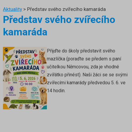
Aktuality
>
Představ svého zvířecího kamaráda
Představ svého zvířecího
kamaráda
Přijďte do školy představit svého
mazlíčka (poraďte se předem s paní
učitelkou Němcovou, zda je vhodné
zvířátko přinést). Naši žáci se se svými
zvířecími kamarády předvedou 5. 6. ve
14 hodin.