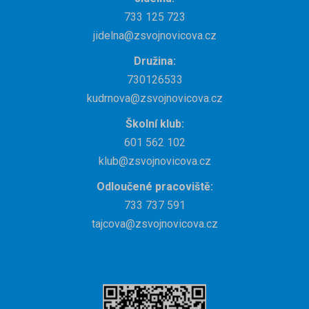
733 125 723
jidelna@zsvojnovicova.cz
Družina:
730126533
kudrnova@zsvojnovicova.cz
Školní klub:
601 562 102
klub@zsvojnovicova.cz
Odloučené pracoviště:
733 737 591
tajcova@zsvojnovicova.cz