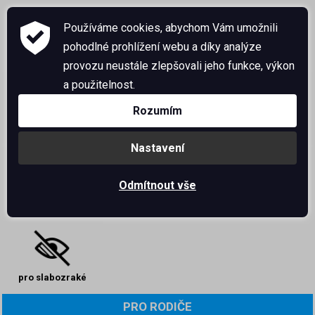
Používáme cookies, abychom Vám umožnili
pohodlné prohlížení webu a díky analýze
provozu neustále zlepšovali jeho funkce, výkon
a použitelnost.
Rozumím
instagram
bakaláři
office 365
Nastavení
Odmítnout vše
kontakty
družina
jídelna
pro slabozraké
PRO RODIČE