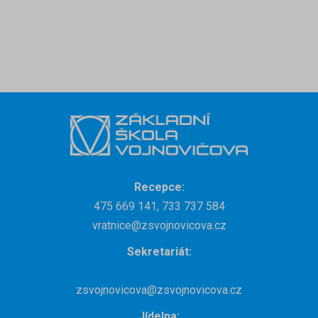
Recepce:
475 669 141, 733 737 584
vratnice@zsvojnovicova.cz
Sekretariát:
zsvojnovicova@zsvojnovicova.cz
Jídelna: